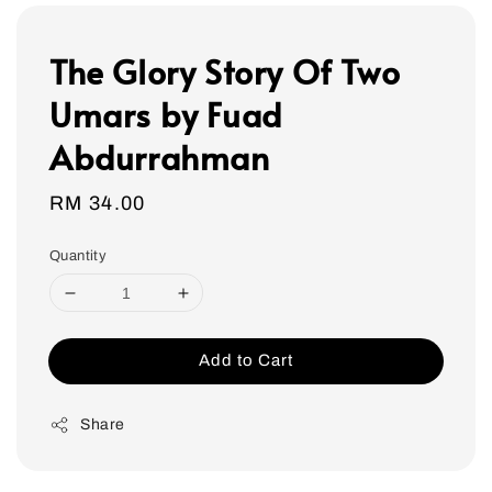
The Glory Story Of Two
Umars by Fuad
Abdurrahman
Regular
RM 34.00
price
Quantity
Add to Cart
Share