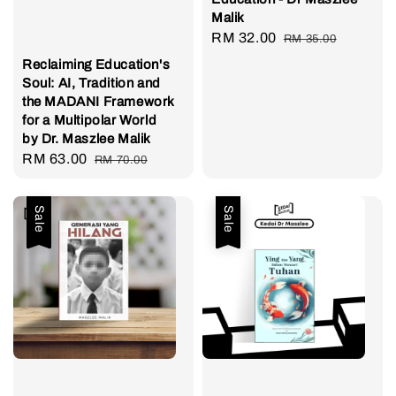
Malik
Sale
RM 32.00
Regular
RM 35.00
price
price
Reclaiming Education's
Soul: AI, Tradition and
the MADANI Framework
for a Multipolar World
by Dr. Maszlee Malik
Sale
RM 63.00
Regular
RM 70.00
price
price
Sale
Sale