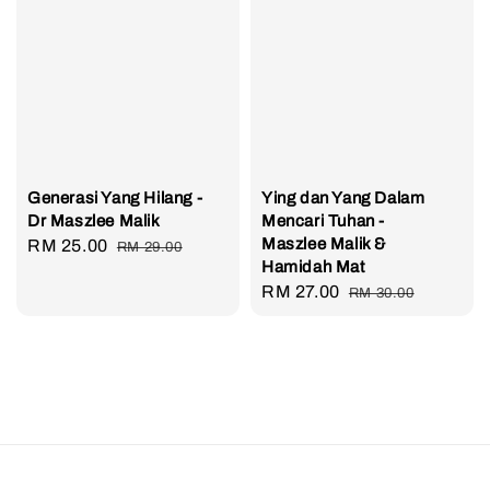
Generasi Yang Hilang -
Ying dan Yang Dalam
Dr Maszlee Malik
Mencari Tuhan -
Maszlee Malik &
Sale
RM 25.00
Regular
RM 29.00
Hamidah Mat
price
price
Sale
RM 27.00
Regular
RM 30.00
price
price