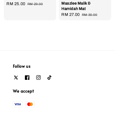
Maszlee Malik &
Sale
RM 25.00
Regular
RM 29.00
Hamidah Mat
price
price
Sale
RM 27.00
Regular
RM 30.00
price
price
Follow us
We accept