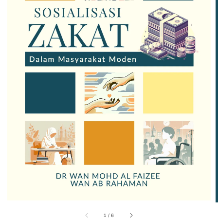
1
/
6