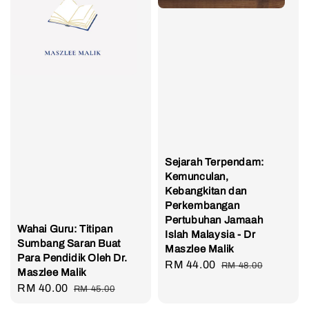
Sejarah Terpendam:
Kemunculan,
Kebangkitan dan
Perkembangan
Pertubuhan Jamaah
Wahai Guru: Titipan
Islah Malaysia - Dr
Sumbang Saran Buat
Maszlee Malik
Para Pendidik Oleh Dr.
Sale
RM 44.00
Regular
RM 48.00
Maszlee Malik
price
price
Sale
RM 40.00
Regular
RM 45.00
price
price