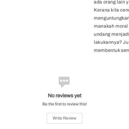
ada orang lain 
Kerana kita cen
menguntungkan k
manakah moral 
undang menjadi
lakukannya? Jus
membentuk semu
No reviews yet
Be the first to review this!
Write Review