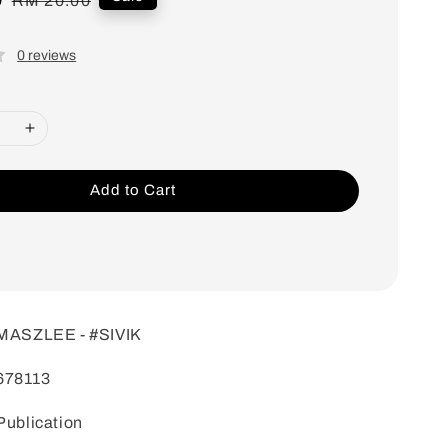
RM 20.00
price
0 reviews
Add to Cart
 MASZLEE - #SIVIK
678113
Publication