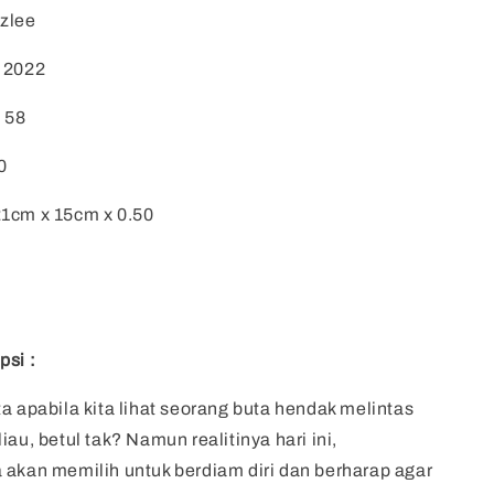
szlee
: 2022
: 58
0
21cm x 15cm x 0.50
psi :
ta apabila kita lihat seorang buta hendak melintas
iau, betul tak? Namun realitinya hari ini,
 akan memilih untuk berdiam diri dan berharap agar