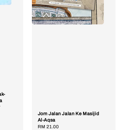
k-
na
r
Jom Jalan Jalan Ke Masijid
Al-Aqsa
Regular
RM 21.00