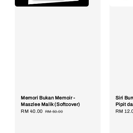
Memori Bukan Memoir -
Siri Bu
Maszlee Malik (Softcover)
Pipit d
Sale
RM 40.00
Regular
Regula
RM 12.
RM 50.00
price
price
price