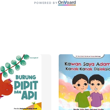
On
V
oard
POWERED BY