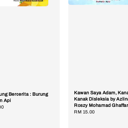
Kawan Saya Adam, Kana
rung Bercerita : Burung
Kanak Disleksia by Azli
an Api
Roszy Mohamad Ghaffa
r
00
Regular
RM 15.00
price