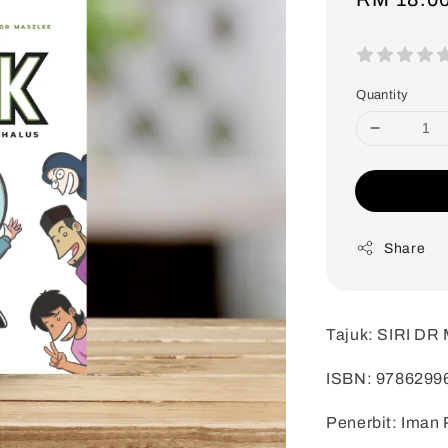
price
Quantity
Share
Tajuk: SIRI DR
ISBN: 9786299
Penerbit: Iman 