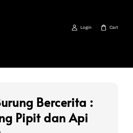
Login
Cart
Burung Bercerita :
ng Pipit dan Api
0