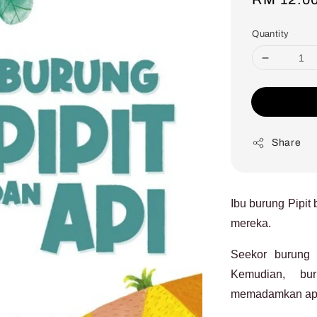
price
Quantity
Share
Ibu burung Pipi
mereka.
Seekor burung 
Kemudian, bur
memadamkan api 