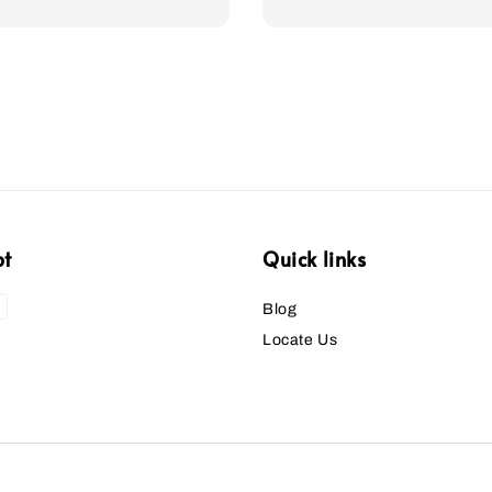
price
pt
Quick links
Blog
Locate Us