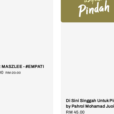
R MASZLEE - #EMPATI
00
Regular
RM 20.00
price
Di Sini Singgah Untuk P
by Pahrol Mohamad Juo
Regular
RM 45.00