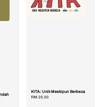
KITA: Unik Meskipun Berbeza
indah
Regular
RM 25.00
i
price