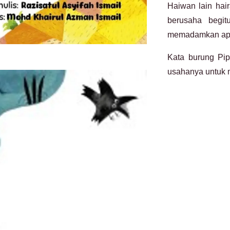
Haiwan lain hai
berusaha begit
memadamkan api 
Kata burung Pip
usahanya untuk m