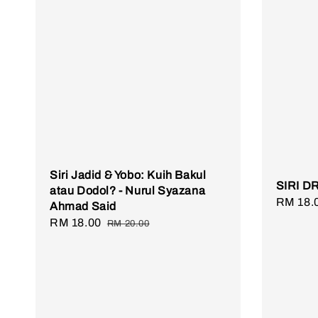
Siri Jadid & Yobo: Kuih Bakul
SIRI D
atau Dodol? - Nurul Syazana
Sale
RM 18.
Ahmad Said
price
Sale
RM 18.00
Regular
RM 20.00
price
price