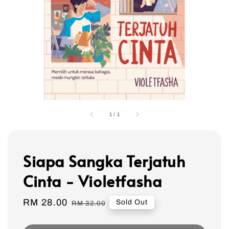
1
/
1
Siapa Sangka Terjatuh
Cinta - Violetfasha
Sale
RM 28.00
Regular
Sold Out
RM 32.00
price
price