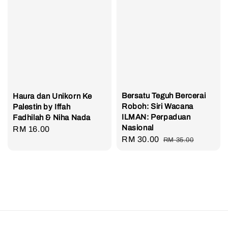
Bersatu Teguh Bercerai
Haura dan Unikorn Ke
Roboh: Siri Wacana
Palestin by Iffah
ILMAN: Perpaduan
Fadhilah & Niha Nada
Nasional
Regular
RM 16.00
Sale
RM 30.00
Regular
RM 35.00
price
price
price