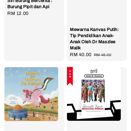
Siri Burung Bercerita :
Burung Pipit dan Api
Regular
RM 12.00
price
Mewarna Kanvas Putih:
Tip Pendidikan Anak-
Anak Oleh Dr Maszlee
Malik
Sale
RM 40.00
Regular
RM 45.00
price
price
NEW