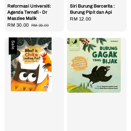
Reformasi Universiti:
Siri Burung Bercerita :
Agenda Ternafi - Dr
Burung Pipit dan Api
Maszlee Malik
Regular
RM 12.00
Sale
RM 30.00
Regular
RM 35.00
price
price
price
Sale