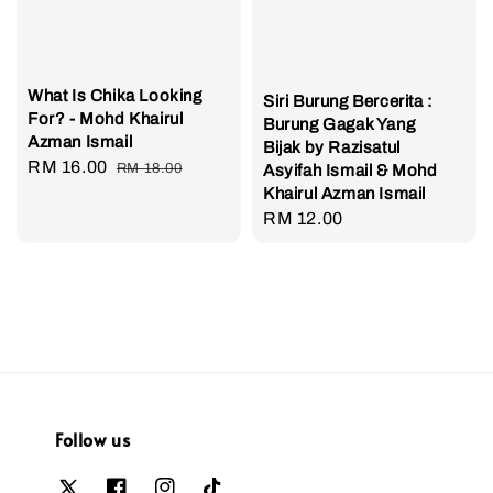
What Is Chika Looking
Siri Burung Bercerita :
For? - Mohd Khairul
Burung Gagak Yang
Azman Ismail
Bijak by Razisatul
Sale
RM 16.00
Regular
RM 18.00
Asyifah Ismail & Mohd
price
price
Khairul Azman Ismail
Regular
RM 12.00
price
Follow us