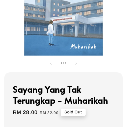
1
/
1
Sayang Yang Tak
Terungkap - Muharikah
Sale
RM 28.00
Regular
Sold Out
RM 32.00
price
price