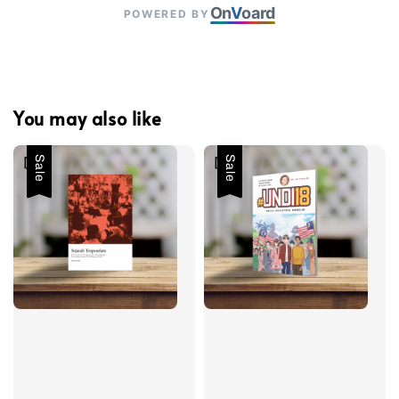
On
V
oard
POWERED BY
You may also like
Sale
Sale