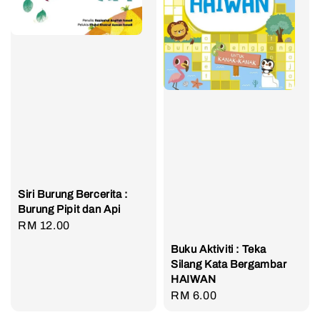
Siri Burung Bercerita :
Burung Pipit dan Api
Regular
RM 12.00
price
Buku Aktiviti : Teka
Silang Kata Bergambar
HAIWAN
Regular
RM 6.00
price