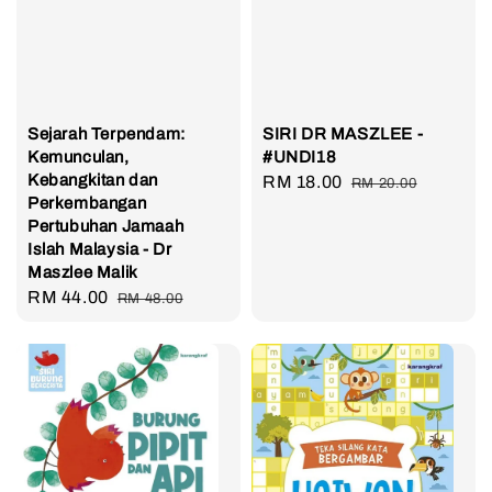
Sejarah Terpendam:
SIRI DR MASZLEE -
Kemunculan,
#UNDI18
Kebangkitan dan
Sale
RM 18.00
Regular
RM 20.00
Perkembangan
price
price
Pertubuhan Jamaah
Islah Malaysia - Dr
Maszlee Malik
Sale
RM 44.00
Regular
RM 48.00
price
price