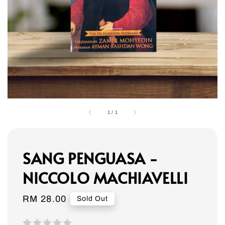
1
/
1
SANG PENGUASA -
NICCOLO MACHIAVELLI
Regular
RM 28.00
Sold Out
price