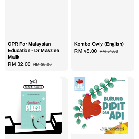
CPR For Malaysian
Kombo Owly (English)
Education - Dr Maszlee
Sale
RM 45.00
Regular
RM 54.00
Malik
price
price
Sale
RM 32.00
Regular
RM 35.00
price
price