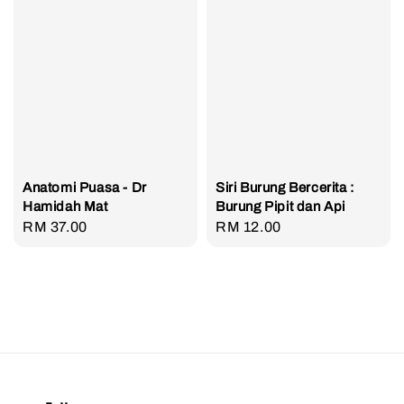
Anatomi Puasa - Dr
Siri Burung Bercerita :
Hamidah Mat
Burung Pipit dan Api
Regular
RM 37.00
Regular
RM 12.00
price
price