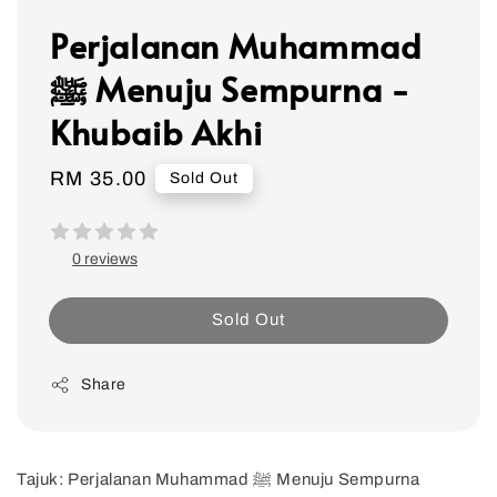
Perjalanan Muhammad
ﷺ Menuju Sempurna -
Khubaib Akhi
Regular
RM 35.00
Sold Out
price
0 reviews
Sold Out
Share
Tajuk: Perjalanan Muhammad ﷺ Menuju Sempurna