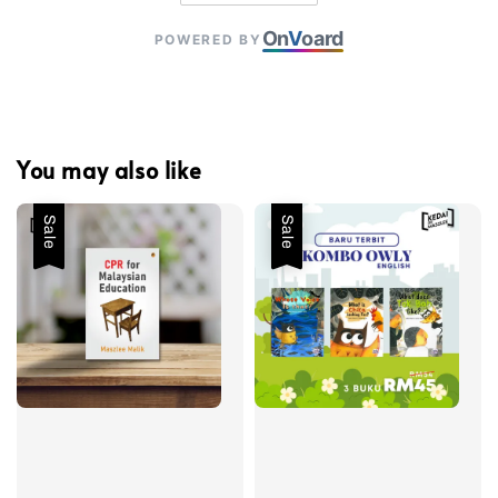
On
V
oard
POWERED BY
You may also like
Sale
Sale