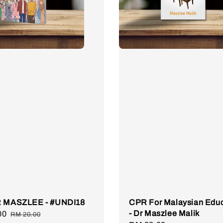
R MASZLEE - #UNDI18
CPR For Malaysian Educ
- Dr Maszlee Malik
00
Regular
RM 20.00