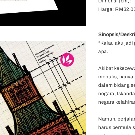
Dimensi (cm):
Harga: RM32.0
Sinopsis/Deskri
“Kalau aku jadi
apa.”
Akibat kekecew
menulis, hanya
dalam bidang sen
negara, Iskanda
negara kelahira
Namun, perjalan
harus bermula s