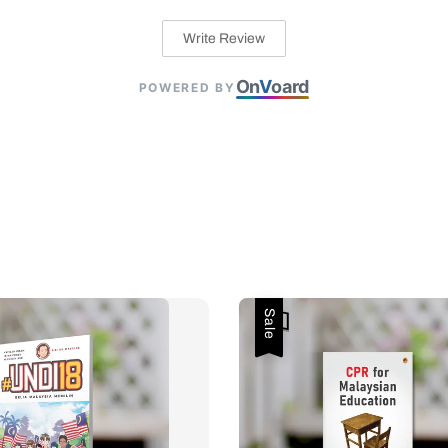
Write Review
On
V
oard
POWERED BY
Sale