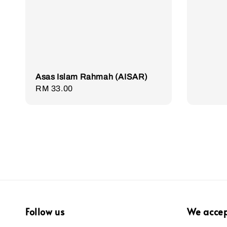
price
Asas Islam Rahmah (AISAR)
Regular
RM 33.00
price
Follow us
We acce