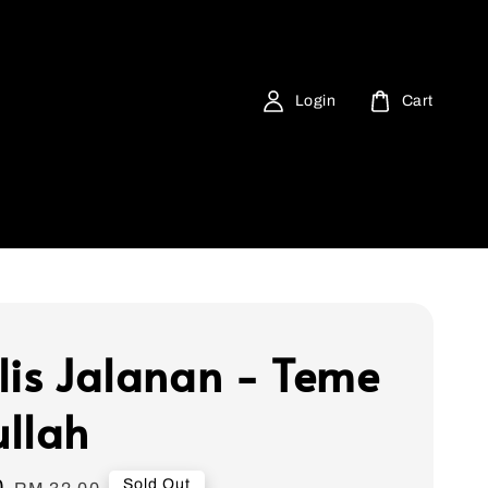
Login
Cart
lis Jalanan - Teme
llah
0
Regular
Sold Out