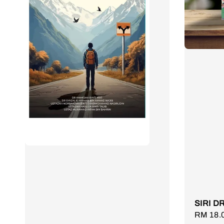
SIRI D
Sale
RM 18.