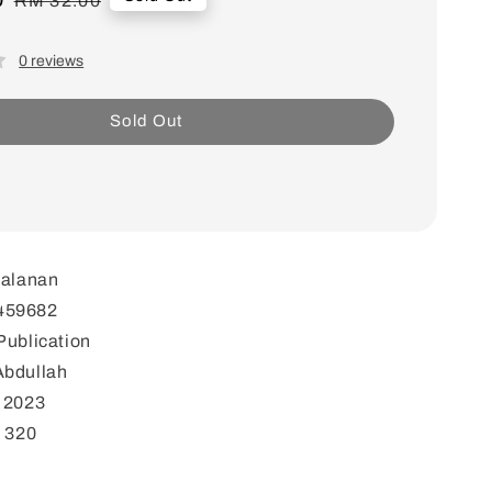
RM 32.00
price
0 reviews
Sold Out
Jalanan
459682
Publication
Abdullah
: 2023
: 320