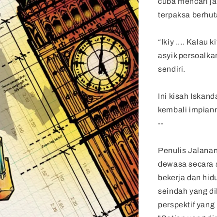
cuba mencari ja
terpaksa berhut
“Ikiy .... Kalau
asyik persoalkan
sendiri.
Ini kisah Iskan
kembali impian
--
Penulis Jalana
dewasa secara s
bekerja dan hid
seindah yang di
perspektif yang 