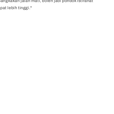
sangkakan jalan mati, boleh jadi pondok istirahat
t lebih tinggi."