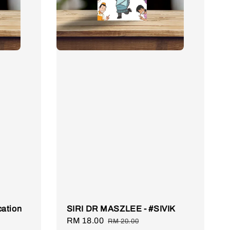
ation
SIRI DR MASZLEE - #SIVIK
Sale
RM 18.00
Regular
RM 20.00