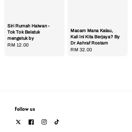
Siri Rumah Haiwan -
Macam Mana Kalau,
Tok Tok Belatuk
Kali Ini Kita Berjaya? By
mengetuk by
Dr Ashraf Rostam
Regular
RM 12.00
Regular
RM 32.00
price
price
Follow us