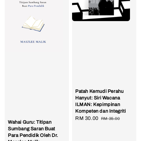
Patah Kemudi Perahu
Hanyut: Siri Wacana
ILMAN: Kepimpinan
Kompeten dan Integriti
Sale
RM 30.00
Regular
RM 35.00
Wahai Guru: Titipan
price
price
Sumbang Saran Buat
Para Pendidik Oleh Dr.