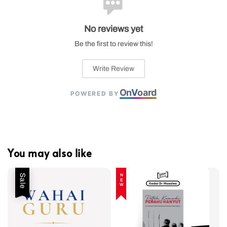
No reviews yet
Be the first to review this!
Write Review
On
V
oard
POWERED BY
You may also like
Sale
NEW