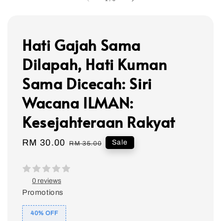
Hati Gajah Sama
Dilapah, Hati Kuman
Sama Dicecah: Siri
Wacana ILMAN:
Kesejahteraan Rakyat
Sale
RM 30.00
Regular
Sale
RM 35.00
price
price
0 reviews
Promotions
40% OFF