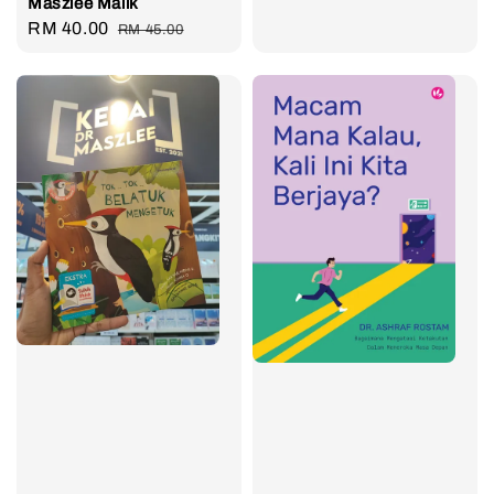
Maszlee Malik
Sale
RM 40.00
Regular
RM 45.00
price
price