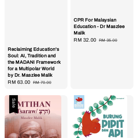
CPR For Malaysian
Education - Dr Maszlee
Malik
Sale
RM 32.00
Regular
RM 35.00
price
price
Reclaiming Education's
Soul: AI, Tradition and
the MADANI Framework
for a Multipolar World
by Dr. Maszlee Malik
Sale
RM 63.00
Regular
RM 70.00
price
price
Sale