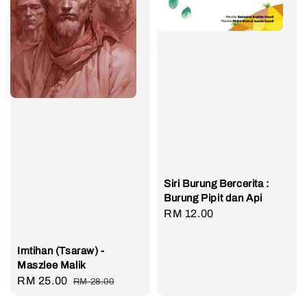
Siri Burung Bercerita :
Burung Pipit dan Api
Regular
RM 12.00
price
Imtihan (Tsaraw) -
Maszlee Malik
Sale
RM 25.00
Regular
RM 28.00
price
price