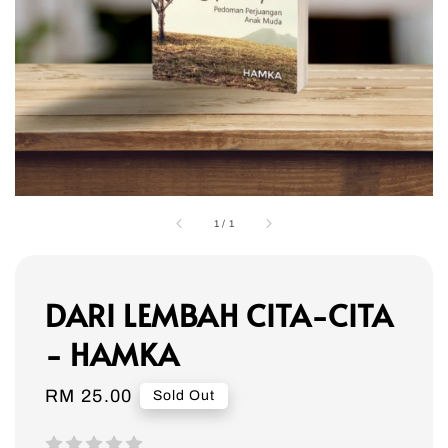
1
/
1
DARI LEMBAH CITA-CITA
- HAMKA
Regular
RM 25.00
Sold Out
price