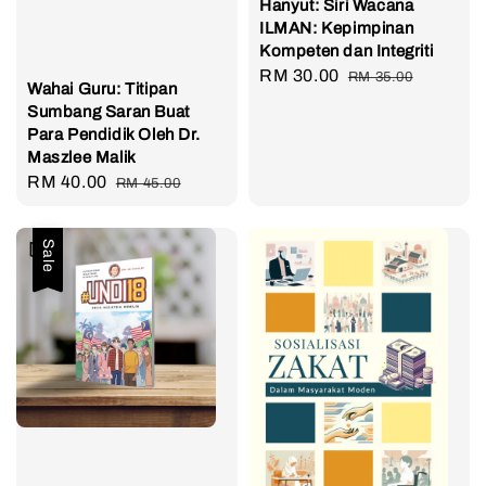
Hanyut: Siri Wacana
ILMAN: Kepimpinan
Kompeten dan Integriti
Sale
RM 30.00
Regular
RM 35.00
Wahai Guru: Titipan
price
price
Sumbang Saran Buat
Para Pendidik Oleh Dr.
Maszlee Malik
Sale
RM 40.00
Regular
RM 45.00
price
price
Sale