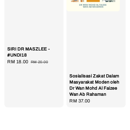
SIRI DR MASZLEE -
#UNDI18
Sale
RM 18.00
Regular
RM 20.00
price
price
Sosialisasi Zakat Dalam
Masyarakat Moden oleh
Dr Wan Mohd Al Faizee
Wan Ab Rahaman
Regular
RM 37.00
price