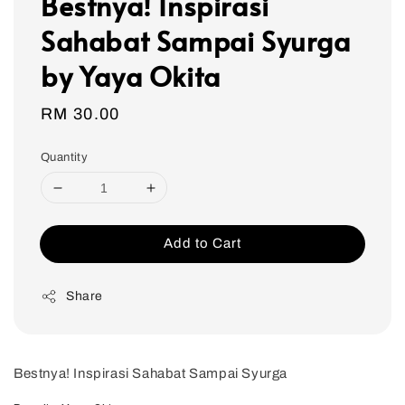
Bestnya! Inspirasi
Sahabat Sampai Syurga
by Yaya Okita
Regular
RM 30.00
price
Quantity
Add to Cart
Share
Bestnya! Inspirasi Sahabat Sampai Syurga