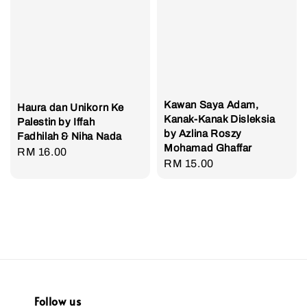
Kawan Saya Adam,
Haura dan Unikorn Ke
Kanak-Kanak Disleksia
Palestin by Iffah
by Azlina Roszy
Fadhilah & Niha Nada
Mohamad Ghaffar
Regular
RM 16.00
Regular
RM 15.00
price
price
Follow us