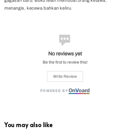
gagasan baru. Buku telah membuat orang ketawa,
menangis, kecewa bahkan keliru.
No reviews yet
Be the first to review this!
Write Review
On
V
oard
POWERED BY
You may also like