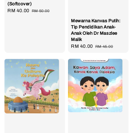
(Softcover)
Sale
RM 40.00
Regular
RM 50.00
price
price
Mewarna Kanvas Putih:
Tip Pendidikan Anak-
Anak Oleh Dr Maszlee
Malik
Sale
RM 40.00
Regular
RM 45.00
price
price