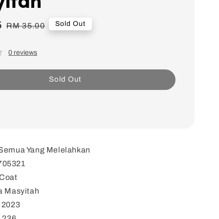
5
Regular
Sold Out
RM 35.00
price
0 reviews
Sold Out
 Semua Yang Melelahkan
705321
eCoat
a Masyitah
: 2023
: 236