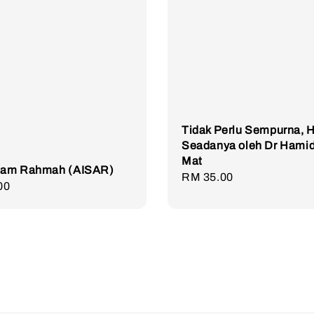
Tidak Perlu Sempurna, 
Seadanya oleh Dr Hami
Mat
slam Rahmah (AISAR)
Regular
RM 35.00
r
00
price