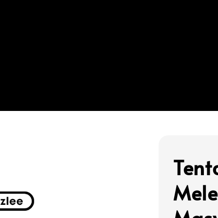
Tent
Mele
Masy