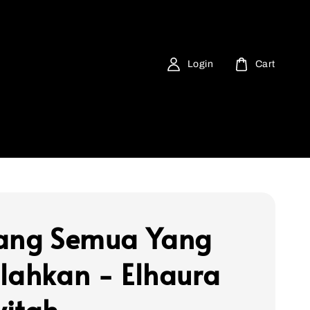
Login
Cart
ang Semua Yang
lahkan - Elhaura
itah