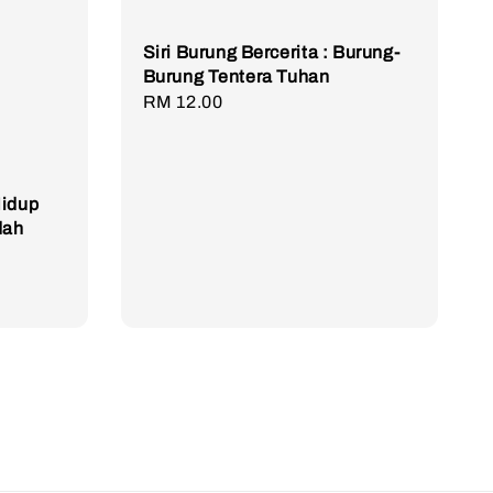
Siri Burung Bercerita : Burung-
Burung Tentera Tuhan
Regular
RM 12.00
price
Hidup
dah