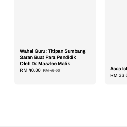
Wahai Guru: Titipan Sumbang
Saran Buat Para Pendidik
Oleh Dr. Maszlee Malik
Asas I
Sale
RM 40.00
Regular
RM 45.00
Regula
RM 33.
price
price
price