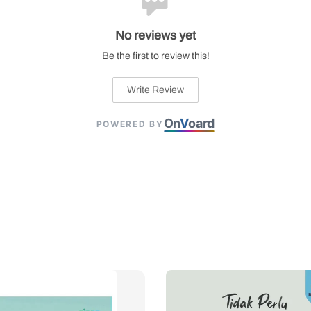
No reviews yet
Be the first to review this!
Write Review
On
V
oard
POWERED BY