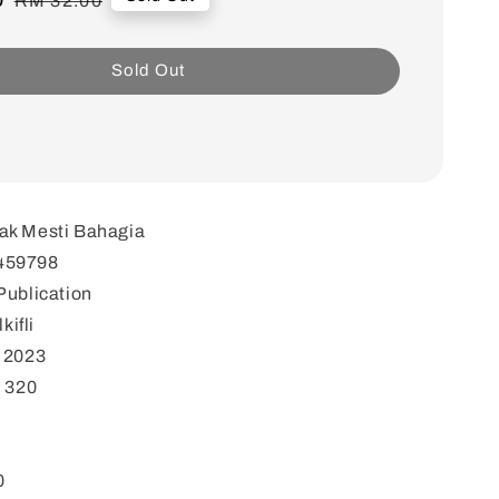
RM 32.00
price
Sold Out
ak Mesti Bahagia
459798
Publication
kifli
: 2023
: 320
0