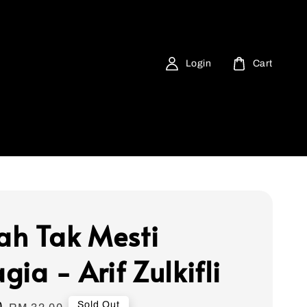
Login
Cart
h Tak Mesti
ia - Arif Zulkifli
0
Regular
Sold Out