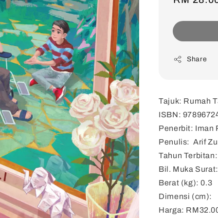
price
Share
Tajuk: Rumah T
ISBN: 9789672
Penerbit: Iman 
Penulis: Arif Zul
Tahun Terbitan
Bil. Muka Surat
Berat (kg): 0.3
Dimensi (cm):
Harga: RM32.0