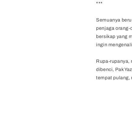
***
Semuanya berub
penjaga orang-
bersikap yang m
ingin mengenal
Rupa-rupanya, 
dibenci, Pak Ya
tempat pulang,