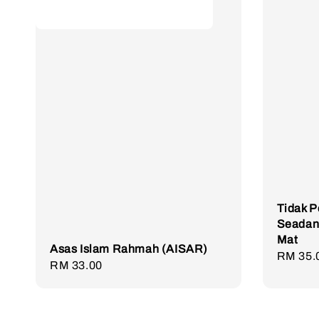
Tidak P
Seadan
Mat
Asas Islam Rahmah (AISAR)
Regula
RM 35.
Regular
RM 33.00
price
price