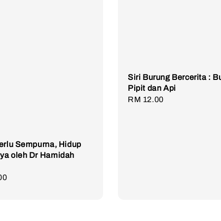
Siri Burung Bercerita : 
Pipit dan Api
Regular
RM 12.00
price
erlu Sempurna, Hidup
ya oleh Dr Hamidah
r
00