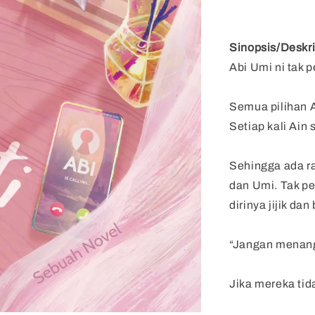
Sinopsis/Deskri
Abi Umi ni tak 
Semua pilihan A
Setiap kali Ain
Sehingga ada r
dan Umi. Tak p
dirinya jijik da
“Jangan menangi
Jika mereka ti