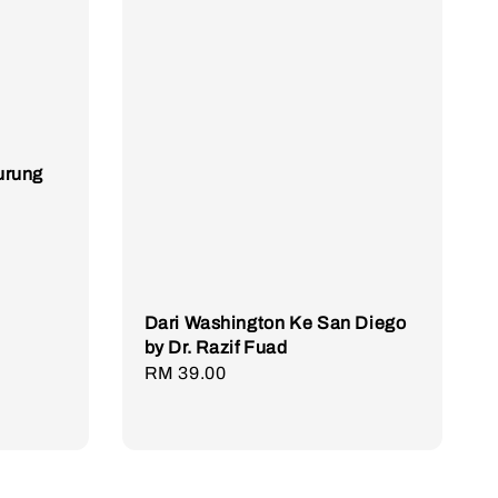
Burung
Dari Washington Ke San Diego
by Dr. Razif Fuad
Regular
RM 39.00
price