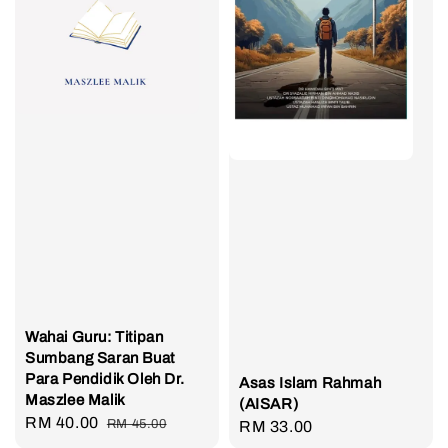
Wahai Guru: Titipan
Sumbang Saran Buat
Para Pendidik Oleh Dr.
Asas Islam Rahmah
Maszlee Malik
(AISAR)
Sale
RM 40.00
Regular
RM 45.00
Regular
RM 33.00
price
price