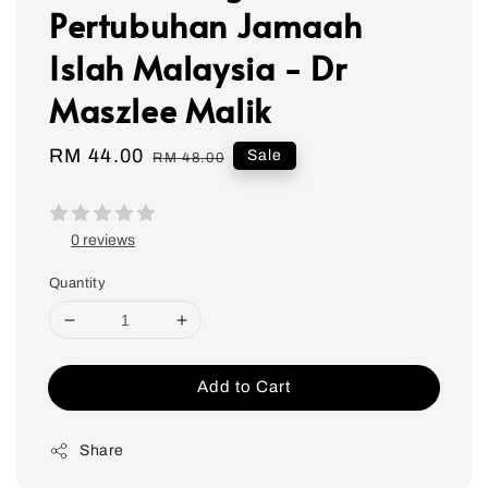
Pertubuhan Jamaah
Islah Malaysia - Dr
Maszlee Malik
Sale
RM 44.00
Regular
Sale
RM 48.00
price
price
0 reviews
Quantity
Add to Cart
Share