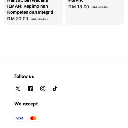
Hanyut: Siri Wacana
#SIVIK
ILMAN: Kepimpinan
Sale
RM 18.00
Regular
RM 20.00
Kompeten dan Integriti
price
price
Sale
RM 30.00
Regular
RM 35.00
price
price
Follow us
We accept