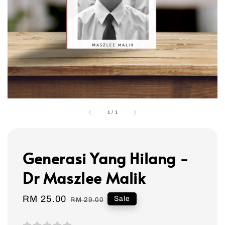
1
/
1
Generasi Yang Hilang -
Dr Maszlee Malik
Sale
RM 25.00
Regular
Sale
RM 29.00
price
price