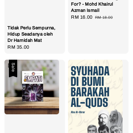
For? - Mohd Khairul
Azman Ismail
Sale
RM 16.00
Regular
RM 18.00
price
price
Tidak Perlu Sempurna,
Hidup Seadanya oleh
Dr Hamidah Mat
Regular
RM 35.00
price
Sale