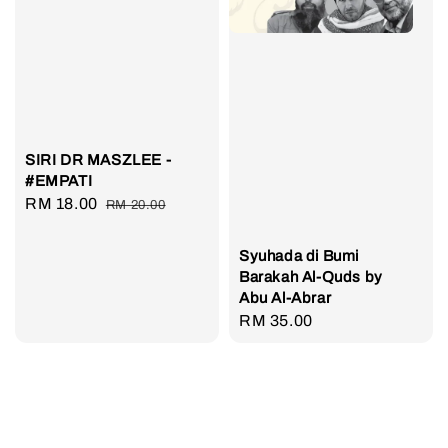
SIRI DR MASZLEE -
#EMPATI
Sale
RM 18.00
Regular
RM 20.00
price
price
​Syuhada di Bumi
Barakah Al-Quds by
Abu Al-Abrar
Regular
RM 35.00
price