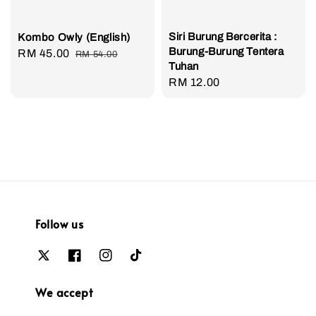
Siri Burung Bercerita :
Kombo Owly (English)
Burung-Burung Tentera
Sale
RM 45.00
Regular
RM 54.00
Tuhan
price
price
Regular
RM 12.00
price
Follow us
We accept