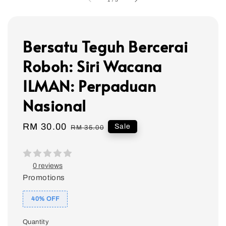
Bersatu Teguh Bercerai
Roboh: Siri Wacana
ILMAN: Perpaduan
Nasional
Sale
RM 30.00
Regular
Sale
RM 35.00
price
price
0 reviews
Promotions
40% OFF
Quantity