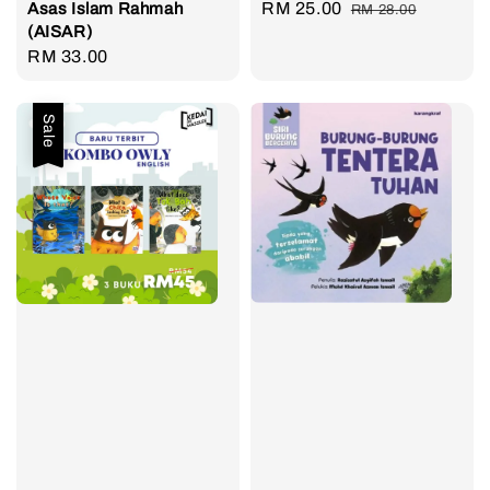
Sale
RM 25.00
Regular
Asas Islam Rahmah
RM 28.00
(AISAR)
price
price
Regular
RM 33.00
price
Sale