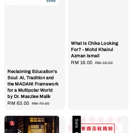
What Is Chika Looking
For? - Mohd Khairul
Azman Ismail
Sale
RM 16.00
Regular
RM 18.00
price
price
Reclaiming Education's
Soul: AI, Tradition and
the MADANI Framework
for a Multipolar World
by Dr. Maszlee Malik
Sale
RM 63.00
Regular
RM 70.00
price
price
Sale