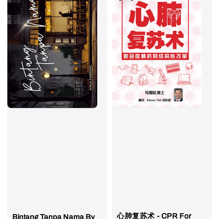
心肺复苏术 - CPR For
Bintang Tanpa Nama By