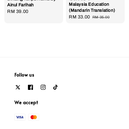
Malaysia Education
Ainul Farihah
(Mandarin Translation)
Regular
RM 39.00
Sale
RM 33.00
Regular
RM 35.00
price
price
price
Follow us
We accept