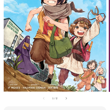
1
/
2