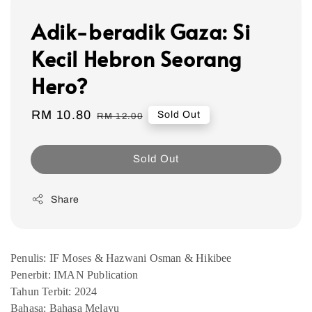
Adik-beradik Gaza: Si
Kecil Hebron Seorang
Hero?
Sale
RM 10.80
Regular
Sold Out
RM 12.00
price
price
Sold Out
Share
Penulis: IF Moses & Hazwani Osman & Hikibee
Penerbit: IMAN Publication
Tahun Terbit: 2024
Bahasa: Bahasa Melayu