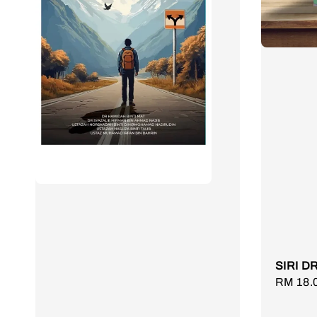
SIRI D
Sale
RM 18.
price