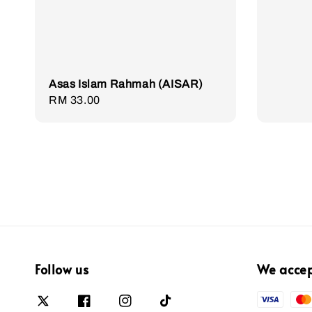
Asas Islam Rahmah (AISAR)
Regular
RM 33.00
price
Follow us
We acce