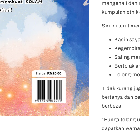
mengenali dan 
kumpulan etnik 
Siri ini turut m
Kasih say
Kegembir
Saling me
Bertolak a
Tolong-m
Tidak kurang ju
bertanya dan b
berbeza.
"Bunga telang u
dapatkan warna 