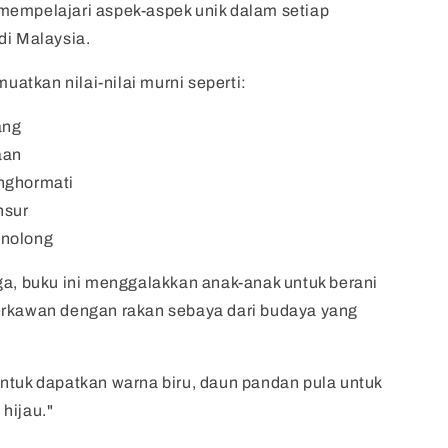
mempelajari aspek-aspek unik dalam setiap
di Malaysia.
emuatkan nilai-nilai murni seperti:
ang
aan
nghormati
nsur
enolong
ga, buku ini menggalakkan anak-anak untuk berani
erkawan dengan rakan sebaya dari budaya yang
ntuk dapatkan warna biru,
daun pandan pula untuk
hijau."