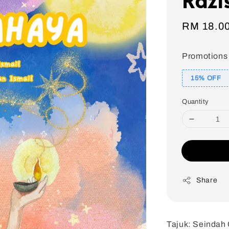
Sale
RM 18.0
price
Promotions
15% OFF
Quantity
Share
Tajuk: Seindah