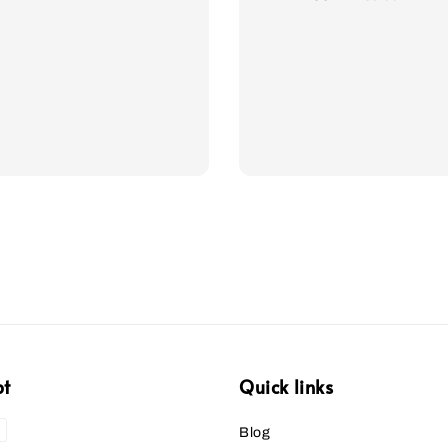
price
price
pt
Quick links
Blog