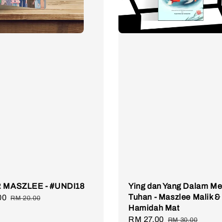
R MASZLEE - #UNDI18
Ying dan Yang Dalam Me
Tuhan - Maszlee Malik &
00
Regular
RM 20.00
Hamidah Mat
price
Sale
RM 27.00
Regular
RM 30.00