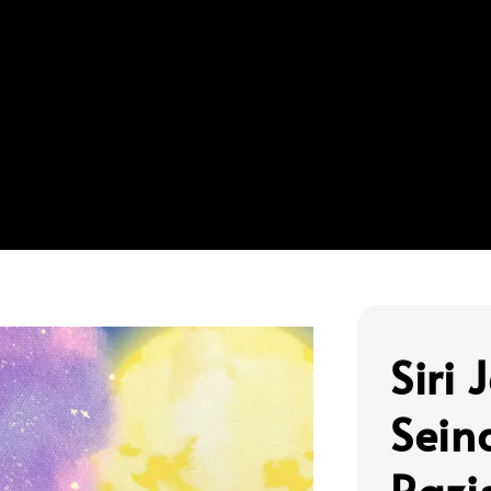
Siri
Sein
Razi