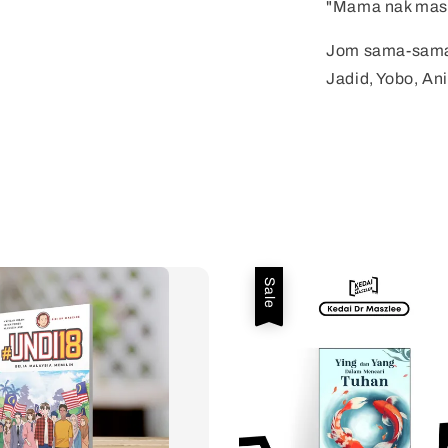
"Mama nak masa
Jom sama-sama
Jadid, Yobo, An
Sale