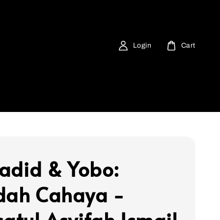
Login
Cart
 Jadid & Yobo:
dah Cahaya -
satul Asyifah Ismail