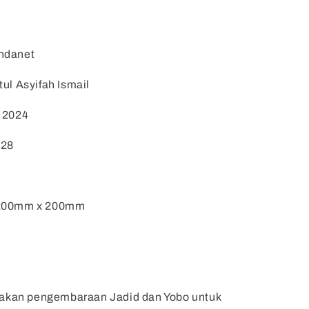
ndanet
tul Asyifah Ismail
: 2024
:28
 200mm x 200mm
itakan pengembaraan Jadid dan Yobo untuk