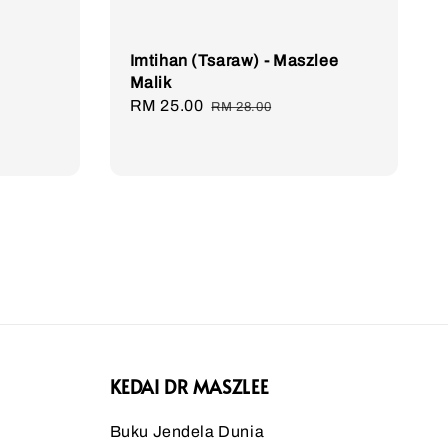
Imtihan (Tsaraw) - Maszlee
Malik
Sale
RM 25.00
Regular
RM 28.00
price
price
KEDAI DR MASZLEE
Buku Jendela Dunia